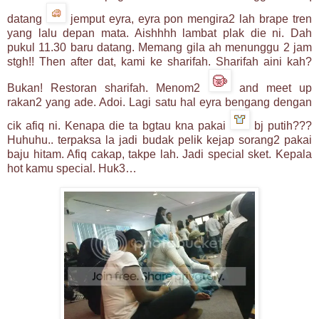
datang
jemput eyra, eyra pon mengira2 lah brape tren
yang lalu depan mata. Aishhhh lambat plak die ni. Dah
pukul 11.30 baru datang. Memang gila ah menunggu 2 jam
stgh!! Then after dat, kami ke sharifah. Sharifah aini kah?
Bukan! Restoran sharifah. Menom2
and meet up
rakan2 yang ade. Adoi. Lagi satu hal eyra bengang dengan
cik afiq ni. Kenapa die ta bgtau kna pakai
bj putih???
Huhuhu.. terpaksa la jadi budak pelik kejap sorang2 pakai
baju hitam. Afiq cakap, takpe lah. Jadi special sket. Kepala
hot kamu special. Huk3…