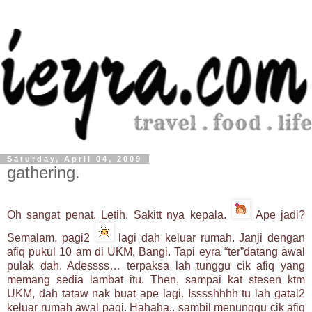
Saturday, April 04, 2009
gathering.
Oh sangat penat. Letih. Sakitt nya kepala.
Ape jadi?
Semalam, pagi2
lagi dah keluar rumah. Janji dengan
afiq pukul 10 am di UKM, Bangi. Tapi eyra “ter”datang awal
pulak dah. Adessss… terpaksa lah tunggu cik afiq yang
memang sedia lambat itu. Then, sampai kat stesen ktm
UKM, dah tataw nak buat ape lagi. Isssshhhh tu lah gatal2
keluar rumah awal pagi. Hahaha.. sambil menunggu cik afiq