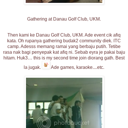
Gathering at Danau Golf Club, UKM.
Then kami ke Danau Golf Club, UKM. Ade event cik afiq
kata. Oh rupanya gathering budak2 community diek. ITC
camp. Adesss memang ramai yang berbaju putih. Tetibe
rasa nak bagi penyepak kat afiq ni. Sebab eyra je pakai baju
hitam. Huk3… this is my second time join diorang gath. Best
la jugak.
Ade games, karaoke....etc.