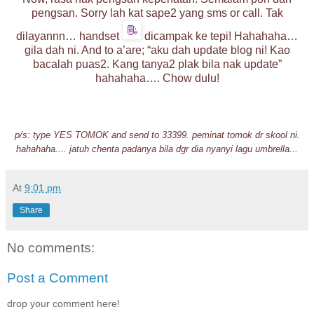
pengsan. Sorry lah kat sape2 yang sms or call. Tak
dilayannn… handset
dicampak ke tepi! Hahahaha…
gila dah ni. And to a’are; “aku dah update blog ni! Kao
bacalah puas2. Kang tanya2 plak bila nak update”
hahahaha…. Chow dulu!
p/s: type YES
TOMOK and send to 33399. peminat tomok dr skool ni.
hahahaha.... jatuh chenta padanya bila dgr dia nyanyi lagu umbrella...
At
9:01 pm
Share
No comments:
Post a Comment
drop your comment here!