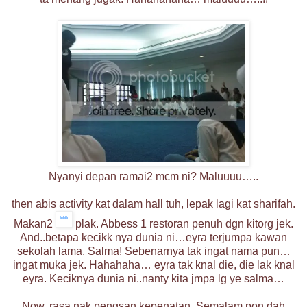
Nyanyi depan ramai2 mcm ni? Maluuuu…..
then abis activity kat dalam hall tuh, lepak lagi kat sharifah.
Makan2
plak. Abbess 1 restoran penuh dgn kitorg jek.
And..betapa kecikk nya dunia ni…eyra terjumpa kawan
sekolah lama. Salma! Sebenarnya tak ingat nama pun…
ingat muka jek. Hahahaha… eyra tak knal die, die lak knal
eyra. Keciknya dunia ni..nanty kita jmpa lg ye salma…
Now, rasa nak pengsan kepenatan. Semalam pon dah