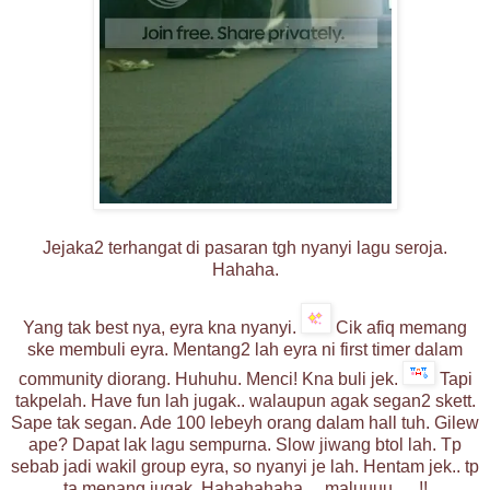
Jejaka2 terhangat di pasaran tgh nyanyi lagu seroja.
Hahaha.
Yang tak best nya, eyra kna nyanyi.
Cik afiq memang
ske membuli eyra. Mentang2 lah eyra ni first timer dalam
community diorang. Huhuhu. Menci! Kna buli jek.
Tapi
takpelah. Have fun lah jugak.. walaupun agak segan2 skett.
Sape tak segan. Ade 100 lebeyh orang dalam hall tuh. Gilew
ape? Dapat lak lagu sempurna. Slow jiwang btol lah. Tp
sebab jadi wakil group eyra, so nyanyi je lah. Hentam jek.. tp
ta menang jugak. Hahahahaha… maluuuu…..!!