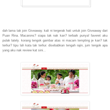
dah lama tak join Giveaway. kali ni tergerak hati untuk join Giveaway dari
Puan Rina. Macarons? siapa tak nak kan? terbaik punya! faveret aku
pulak lately. korang tengok gambar atas ni macam tempting je kan? tak
terliur? tipu lah kata tak terliur. disebabkan tengah rajin, jum tengok apa
yang aku nak review kat sini...