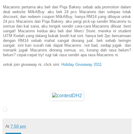
Macarons pertama aku beli dari Piqa Bakery sebab ada promotion dalam
deal website MilkABuy. aku beli 24 pcs Macarons dan selepas tolak
discount, dan redeem coupon MilkABuy, hanya RM14 yang dibayar untuk
24 pcs Macarons dari Piqa Bakery. aku pergi pick-up sendiri Macarons tu
semua dan kat sana, aku tengok sendiri cara-cara Macarons dibuat. best
sangat! Macarons kedua aku beli dari Merci Store. mereka ni student
UiTM Kedah yang datang bukak booth kat sini. hanya beli 2pc bersamaan
dengan RM14 sebab mahal sangat diorang jual. beli sebab teringin
sangat. sini kan susah nak dapat Macarons. not bad, sedap jugak. dan
menarik jugak Macarons diorang semua. so, korang dah rasa belum?
belum? cepat-cepat try! rugi tak rasa sendiri apa rasa Macarons ni.
untuk join giveaway ni, click sini:
Holiday Giveaway 2011
At
7:50 pm