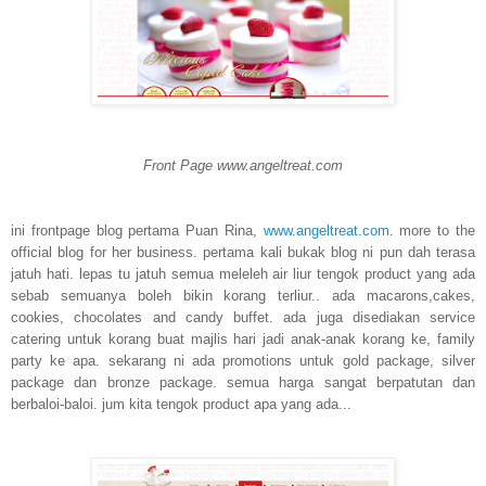
Front Page www.angeltreat.com
ini frontpage blog pertama Puan Rina,
www.angeltreat.com
. more to the
official blog for her business. pertama kali bukak blog ni pun dah terasa
jatuh hati. lepas tu jatuh semua meleleh air liur tengok product yang ada
sebab semuanya boleh bikin korang terliur.. ada macarons,cakes,
cookies, chocolates and candy buffet. ada juga disediakan service
catering untuk korang buat majlis hari jadi anak-anak korang ke, family
party ke apa. sekarang ni ada promotions untuk gold package, silver
package dan bronze package. semua harga sangat berpatutan dan
berbaloi-baloi. jum kita tengok product apa yang ada...