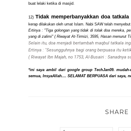
buat lelaki ketika di masjid.
Tidak memperbanyakkan doa tatkala
12)
kerap dilakukan oleh umat Islam. Nabi SAW telah menyebut 
Ertinya : "Tiga golongan yang tidak di tolak doa mereka, p
yang di zalimi" ( Riwayat At-Tirmizi, 3595, Hasan menurut T
Selain itu, doa menjadi bertambah maqbul tatkala in
Ertinya : "Sesungguhnya bagi orang berpuasa itu keti
( Riwayat Ibn Majah, no 1753, Al-Busairi : Sanadnya s
*ini saya ambil dari google group TechJan09. mudah
semua, InsyaAllah.... SELAMAT BERPUASA dari saya, ney
SHARE 