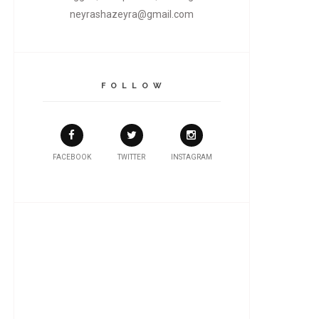
neyrashazeyra@gmail.com
F O L L O W
FACEBOOK
TWITTER
INSTAGRAM