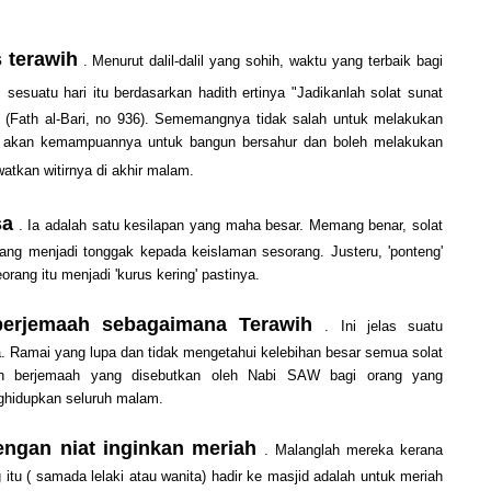
s terawih
. Menurut dalil-dalil yang sohih, waktu yang terbaik bagi
 sesuatu hari itu berdasarkan hadith ertinya "Jadikanlah solat sunat
. (Fath al-Bari, no 936). Sememangnya tidak salah untuk melakukan
kin akan kemampuannya untuk bangun bersahur dan boleh melakukan
atkan witirnya di akhir malam.
sa
. Ia adalah satu kesilapan yang maha besar. Memang benar, solat
yang menjadi tonggak kepada keislaman sesorang. Justeru, 'ponteng'
ang itu menjadi 'kurus kering' pastinya.
berjemaah sebagaimana Terawih
. Ini jelas suatu
 Ramai yang lupa dan tidak mengetahui kelebihan besar semua solat
buh berjemaah yang disebutkan oleh Nabi SAW bagi orang yang
ghidupkan seluruh malam.
engan niat inginkan meriah
. Malanglah mereka kerana
g itu ( samada lelaki atau wanita) hadir ke masjid adalah untuk meriah