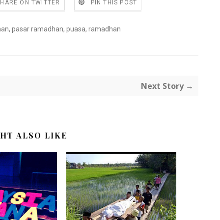
SHARE ON TWITTER
PIN THIS POST
han
,
pasar ramadhan
,
puasa
,
ramadhan
Next Story →
HT ALSO LIKE