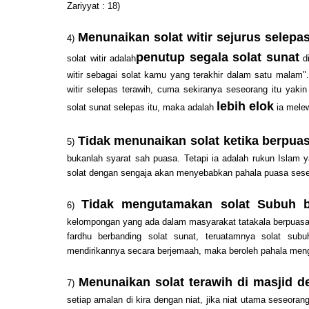
Zariyyat : 18)
Menunaikan solat witir sejurus selepa
4)
penutup segala solat sunat
solat witir adalah
di
witir sebagai solat kamu yang terakhir dalam satu malam"
witir selepas terawih, cuma sekiranya seseorang itu ya
lebih elok
solat sunat selepas itu, maka adalah
ia melew
Tidak menunaikan solat ketika berpua
5)
bukanlah syarat sah puasa. Tetapi ia adalah rukun Islam 
solat dengan sengaja akan menyebabkan pahala puasa seseor
Tidak mengutamakan solat Subuh 
6)
kelompongan yang ada dalam masyarakat tatakala berpuasa.
fardhu berbanding solat sunat, teruatamnya solat su
mendirikannya secara berjemaah, maka beroleh pahala men
Menunaikan solat terawih di masjid d
7)
setiap amalan di kira dengan niat, jika niat utama seseoran