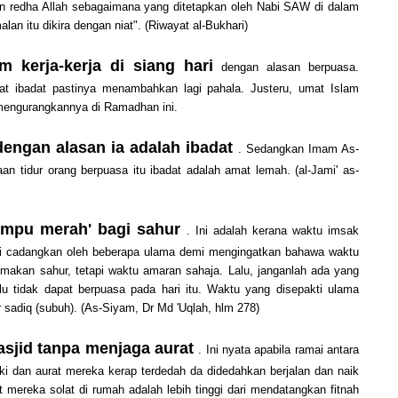
n redha Allah sebagaimana yang ditetapkan oleh Nabi SAW di dalam
an itu dikira dengan niat". (Riwayat al-Bukhari)
m kerja-kerja di siang hari
dengan alasan berpuasa.
iat ibadat pastinya menambahkan lagi pahala. Justeru, umat Islam
mengurangkannya di Ramadhan ini.
dengan alasan ia adalah ibadat
. Sedangkan Imam As-
 tidur orang berpuasa itu ibadat adalah amat lemah. (al-Jami' as-
ampu merah' bagi sahur
. Ini adalah kerana waktu imsak
 di cadangkan oleh beberapa ulama demi mengingatkan bahawa waktu
makan sahur, tetapi waktu amaran sahaja. Lalu, janganlah ada yang
 tidak dapat berpuasa pada hari itu. Waktu yang disepakti ulama
sadiq (subuh). (As-Siyam, Dr Md 'Uqlah, hlm 278)
asjid tanpa menjaga aurat
. Ini nyata apabila ramai antara
ki dan aurat mereka kerap terdedah da didedahkan berjalan dan naik
at mereka solat di rumah adalah lebih tinggi dari mendatangkan fitnah