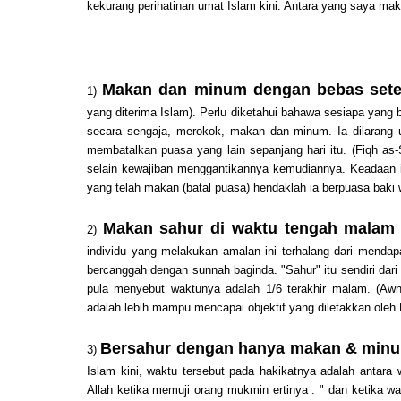
kekurang perihatinan umat Islam kini. Antara yang saya mak
Makan dan minum dengan bebas sete
1)
yang diterima Islam). Perlu diketahui bahawa sesiapa yang
secara sengaja, merokok, makan dan minum. Ia dilarang
membatalkan puasa yang lain sepanjang hari itu. (Fiqh as-
selain kewajiban menggantikannya kemudiannya. Keadaan in
yang telah makan (batal puasa) hendaklah ia berpuasa baki w
Makan sahur di waktu tengah malam
2)
individu yang melakukan amalan ini terhalang dari menda
bercanggah dengan sunnah baginda. "Sahur" itu sendiri dar
pula menyebut waktunya adalah 1/6 terakhir malam. (Aw
adalah lebih mampu mencapai objektif yang diletakkan oleh 
Bersahur dengan hanya makan & minum
3)
Islam kini, waktu tersebut pada hakikatnya adalah antara 
Allah ketika memuji orang mukmin ertinya : " dan ketika w