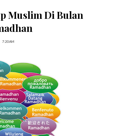
ap Muslim Di Bulan
madhan
7:20 AM