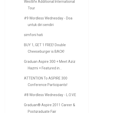
Westlife Additional International
Tour
#9 Wordless Wednesday - Doa
untuk diri sendiri
simfoni hati
BUY 1, GET 1 FREE! Double
Cheeseburger is BACK!
Graduan Aspire 300 + Meet Aziz
Hazmi + Featured in...
ATTENTION To ASPIRE 300
Conference Participants!
#8 Wordless Wednesday - L.O.V.E
Graduan® Aspire 2011 Career &
Postgraduate Fair