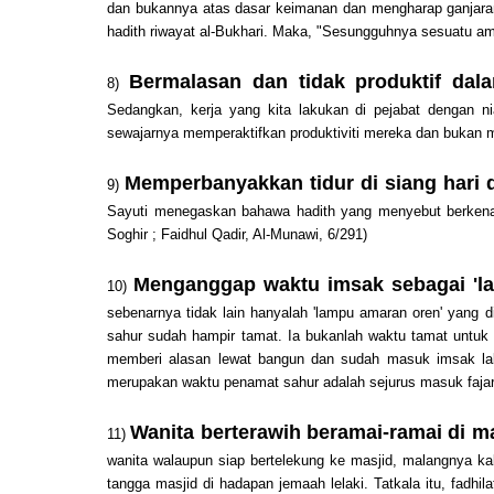
dan bukannya atas dasar keimanan dan mengharap ganjara
hadith riwayat al-Bukhari. Maka, "Sesungguhnya sesuatu amal
Bermalasan dan tidak produktif dala
8)
Sedangkan, kerja yang kita lakukan di pejabat dengan n
sewajarnya memperaktifkan produktiviti mereka dan bukan 
Memperbanyakkan tidur di siang hari 
9)
Sayuti menegaskan bahawa hadith yang menyebut berkenaan
Soghir ; Faidhul Qadir, Al-Munawi, 6/291)
Menganggap waktu imsak sebagai 'l
10)
sebenarnya tidak lain hanyalah 'lampu amaran oren' yang
sahur sudah hampir tamat. Ia bukanlah waktu tamat untuk 
memberi alasan lewat bangun dan sudah masuk imsak lalu
merupakan waktu penamat sahur adalah sejurus masuk fajar 
Wanita berterawih beramai-ramai di m
11)
wanita walaupun siap bertelekung ke masjid, malangnya ka
tangga masjid di hadapan jemaah lelaki. Tatkala itu, fadhil