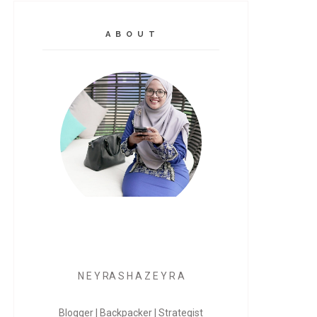
A B O U T
N E Y RA S H A Z E Y R A
Blogger | Backpacker | Strategist