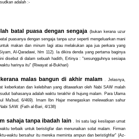
sudkan adalah :-
lah batal puasa dengan sengaja
(bukan kerana uzur
 batal puasanya dengan sengaja tanpa uzur seperti mengeluarkan mani
 untuk makan dan minum lagi atau melakukan apa jua perkara yang
Siyam, Al-Qaradawi, hlm 112). Ia dikira denda yang pertama baginya
i disebut di dalam sebuah hadith, Ertinya : "sesungguhnya sesiapa
aktu harinya itu" (Riwayat al-Bukhari)
 kerana malas bangun di akhir malam
. Jelasnya,
pat keberkatan dan kelebihan yang ditawarkan oleh Nabi SAW malah
i sudut bahasanya adalah waktu terakhir di hujung malam. Para Ulama
nul Ma'bud, 6/469). Imam Ibn Hajar menegaskan melewatkan sahur
Nabi SAW. (Fath al-Bari, 4/138)
 sahaja tanpa ibadah lain
. Ini satu lagi kesilapan umat
waktu terbaik untuk beristigfar dan menunaikan solat malam. Firman
aktu-waktu bersahur itu mereka meminta ampun dan beristighfar" (Az-