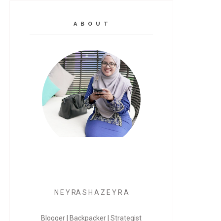
A B O U T
N E Y RA S H A Z E Y R A
Blogger | Backpacker | Strategist