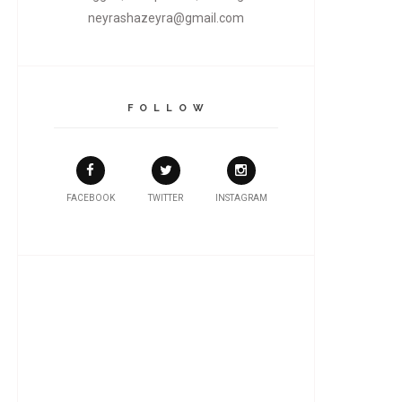
neyrashazeyra@gmail.com
F O L L O W
FACEBOOK
TWITTER
INSTAGRAM