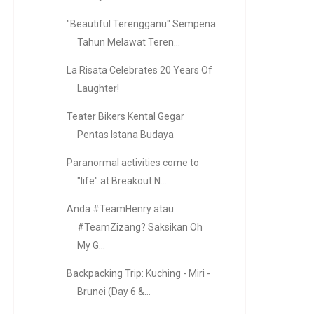
"Beautiful Terengganu" Sempena
Tahun Melawat Teren...
La Risata Celebrates 20 Years Of
Laughter!
Teater Bikers Kental Gegar
Pentas Istana Budaya
Paranormal activities come to
"life" at Breakout N...
Anda #TeamHenry atau
#TeamZizang? Saksikan Oh
My G...
Backpacking Trip: Kuching - Miri -
Brunei (Day 6 &...