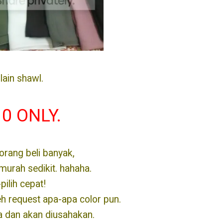
plain shawl.
0 ONLY.
korang beli banyak,
murah sedikit. hahaha.
-pilih cepat!
eh request apa-apa color pun.
 dan akan diusahakan.