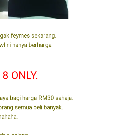
agak feymes sekarang.
wl ni hanya berharga
8 ONLY.
i saya bagi harga RM30 sahaja.
korang semua beli banyak.
hahaha.