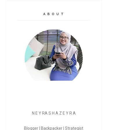
A B O U T
N E Y RA S H A Z E Y R A
Blogger | Backpacker | Strategist