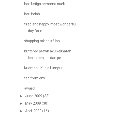
hari ketiga bersama nuek.
hari indah.
tired and happy. most wonderful
day for me.
shopping tak abis2 lah.
buttered prawn aku kelihatan
lebih menjadi dari pe...
Kuantan - Kuala Lumpur.
tag from eny
award!
►
June 2009
(33)
►
May 2009
(30)
►
April 2009
(16)