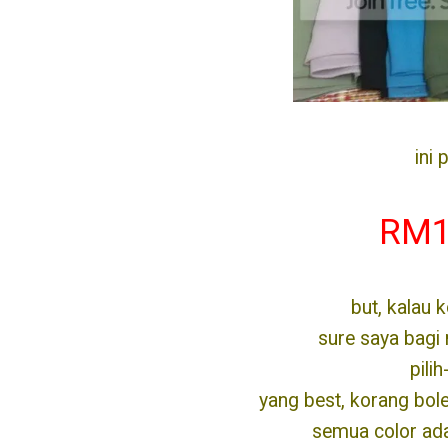
ini 
RM1
but, kalau 
sure saya bagi 
pilih
yang best, korang bol
semua color ada