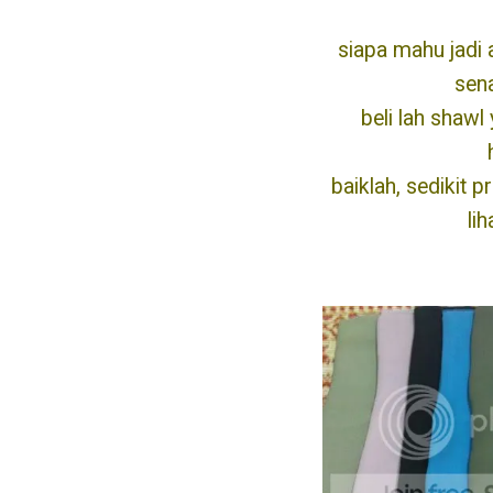
siapa mahu jadi
sena
beli lah shawl 
baiklah, sedikit 
li