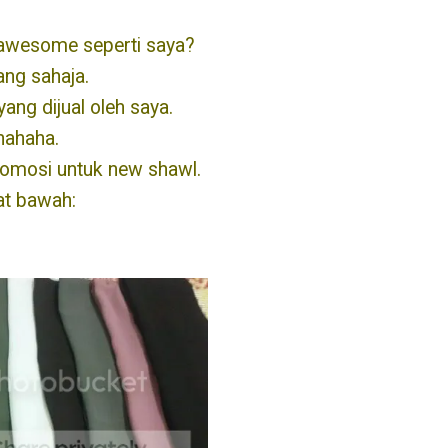
 awesome seperti saya?
ng sahaja.
yang dijual oleh saya.
hahaha.
promosi untuk new shawl.
hat bawah: