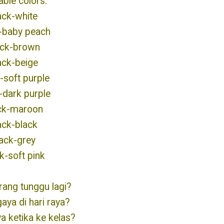
able colors:
ack-white
-baby peach
ack-brown
ack-beige
-soft purple
-dark purple
ck-maroon
ack-black
ack-grey
k-soft pink
rang tunggu lagi?
aya di hari raya?
a ketika ke kelas?