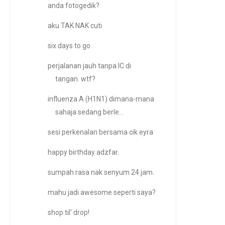
anda fotogedik?
aku TAK NAK cuti
six days to go
perjalanan jauh tanpa IC di
tangan. wtf?
influenza A (H1N1) dimana-mana
sahaja sedang berle...
sesi perkenalan bersama cik eyra
happy birthday adzfar.
sumpah rasa nak senyum 24 jam.
mahu jadi awesome seperti saya?
shop til' drop!