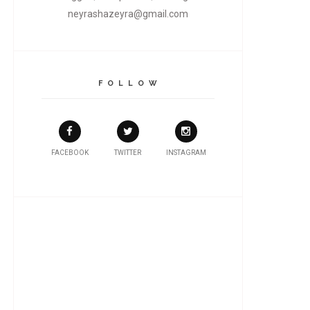
neyrashazeyra@gmail.com
F O L L O W
FACEBOOK
TWITTER
INSTAGRAM