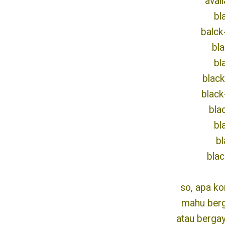
avail
bl
balck
bl
bl
black
black
bla
bl
bl
blac
so, apa ko
mahu berg
atau bergay