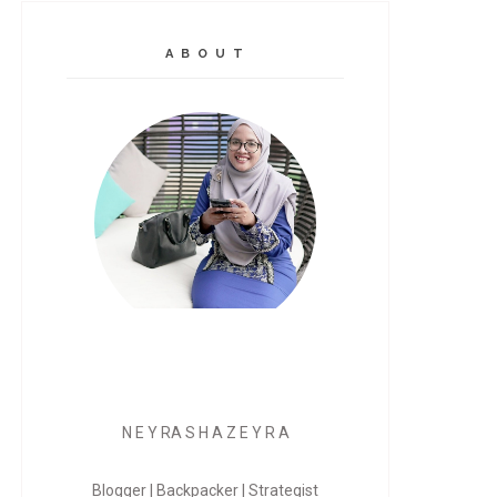
A B O U T
N E Y RA S H A Z E Y R A
Blogger | Backpacker | Strategist