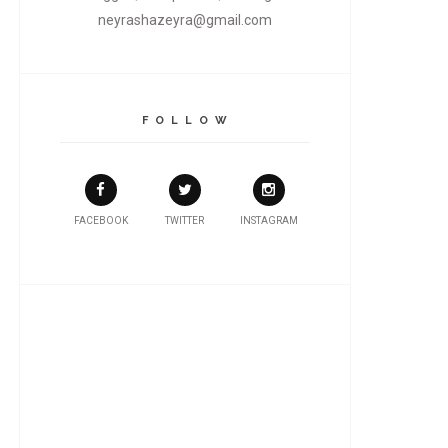
neyrashazeyra@gmail.com
F O L L O W
FACEBOOK
TWITTER
INSTAGRAM