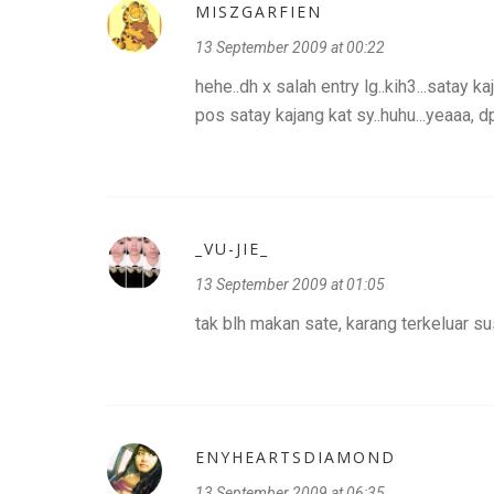
MISZGARFIEN
13 September 2009 at 00:22
hehe..dh x salah entry lg..kih3...satay ka
pos satay kajang kat sy..huhu...yeaaa, d
_VU-JIE_
13 September 2009 at 01:05
tak blh makan sate, karang terkeluar su
ENYHEARTSDIAMOND
13 September 2009 at 06:35