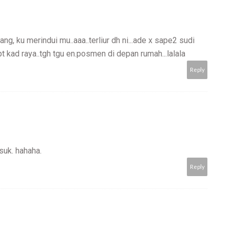
jang, ku merindui mu..aaa..terliur dh ni...ade x sape2 sudi
pt kad raya..tgh tgu en.posmen di depan rumah...lalala
Reply
suk. hahaha.
Reply