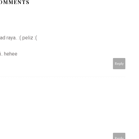
COMMENTS
 raya.. :( peliz :(
i.. hehee
Reply
Reply