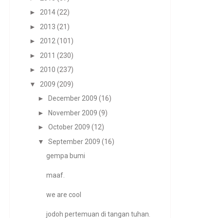
►
2014
(22)
►
2013
(21)
►
2012
(101)
►
2011
(230)
►
2010
(237)
▼
2009
(209)
►
December 2009
(16)
►
November 2009
(9)
►
October 2009
(12)
▼
September 2009
(16)
gempa bumi
maaf.
we are cool
jodoh pertemuan di tangan tuhan.