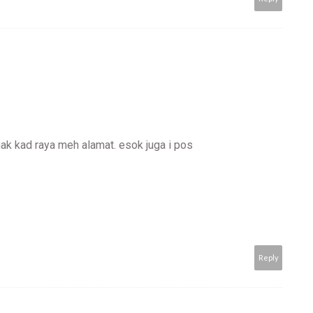
nak kad raya meh alamat. esok juga i pos
Reply