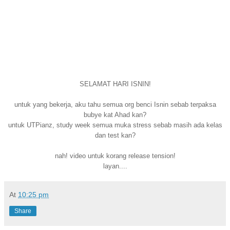
SELAMAT HARI ISNIN!
untuk yang bekerja, aku tahu semua org benci Isnin sebab terpaksa
bubye kat Ahad kan?
untuk UTPianz, study week semua muka stress sebab masih ada kelas
dan test kan?
nah! video untuk korang release tension!
layan....
At
10:25 pm
Share