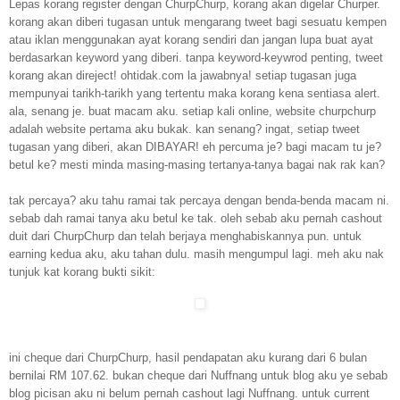
Lepas korang register dengan ChurpChurp, korang akan digelar Churper.
korang akan diberi tugasan untuk mengarang tweet bagi sesuatu kempen
atau iklan menggunakan ayat korang sendiri dan jangan lupa buat ayat
berdasarkan keyword yang diberi. tanpa keyword-keywrod penting, tweet
korang akan direject! ohtidak.com la jawabnya! setiap tugasan juga
mempunyai tarikh-tarikh yang tertentu maka korang kena sentiasa alert.
ala, senang je. buat macam aku. setiap kali online, website churpchurp
adalah website pertama aku bukak. kan senang? ingat, setiap tweet
tugasan yang diberi, akan DIBAYAR! eh percuma je? bagi macam tu je?
betul ke? mesti minda masing-masing tertanya-tanya bagai nak rak kan?
tak percaya? aku tahu ramai tak percaya dengan benda-benda macam ni.
sebab dah ramai tanya aku betul ke tak. oleh sebab aku pernah cashout
duit dari ChurpChurp dan telah berjaya menghabiskannya pun. untuk
earning kedua aku, aku tahan dulu. masih mengumpul lagi. meh aku nak
tunjuk kat korang bukti sikit:
ini cheque dari ChurpChurp, hasil pendapatan aku kurang dari 6 bulan
bernilai RM 107.62. bukan cheque dari Nuffnang untuk blog aku ye sebab
blog picisan aku ni belum pernah cashout lagi Nuffnang. untuk current