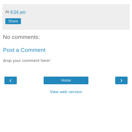
At
8:04 am
Share
No comments:
Post a Comment
drop your comment here!
‹
›
Home
View web version