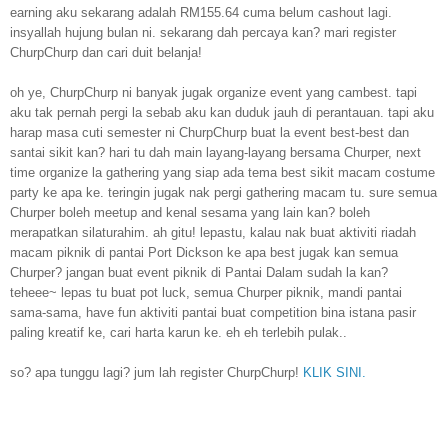
earning aku sekarang adalah RM155.64 cuma belum cashout lagi.
insyallah hujung bulan ni. sekarang dah percaya kan? mari register
ChurpChurp dan cari duit belanja!
oh ye, ChurpChurp ni banyak jugak organize event yang cambest. tapi
aku tak pernah pergi la sebab aku kan duduk jauh di perantauan. tapi aku
harap masa cuti semester ni ChurpChurp buat la event best-best dan
santai sikit kan? hari tu dah main layang-layang bersama Churper, next
time organize la gathering yang siap ada tema best sikit macam costume
party ke apa ke. teringin jugak nak pergi gathering macam tu. sure semua
Churper boleh meetup and kenal sesama yang lain kan? boleh
merapatkan silaturahim. ah gitu! lepastu, kalau nak buat aktiviti riadah
macam piknik di pantai Port Dickson ke apa best jugak kan semua
Churper? jangan buat event piknik di Pantai Dalam sudah la kan?
teheee~ lepas tu buat pot luck, semua Churper piknik, mandi pantai
sama-sama, have fun aktiviti pantai buat competition bina istana pasir
paling kreatif ke, cari harta karun ke. eh eh terlebih pulak..
so? apa tunggu lagi? jum lah register ChurpChurp!
KLIK SINI.