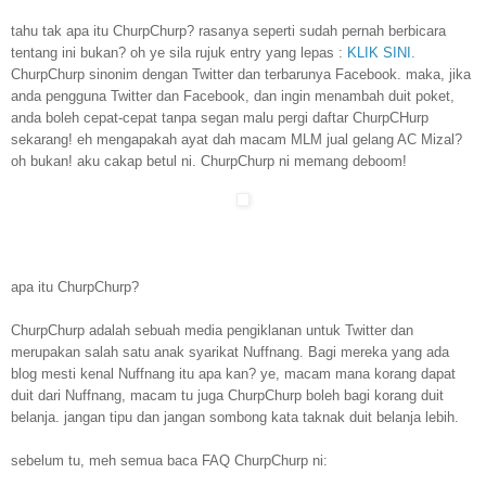
tahu tak apa itu ChurpChurp? rasanya seperti sudah pernah berbicara
tentang ini bukan? oh ye sila rujuk entry yang lepas :
KLIK SINI.
ChurpChurp sinonim dengan Twitter dan terbarunya Facebook. maka, jika
anda pengguna Twitter dan Facebook, dan ingin menambah duit poket,
anda boleh cepat-cepat tanpa segan malu pergi daftar ChurpCHurp
sekarang! eh mengapakah ayat dah macam MLM jual gelang AC Mizal?
oh bukan! aku cakap betul ni. ChurpChurp ni memang deboom!
apa itu ChurpChurp?
ChurpChurp adalah sebuah media pengiklanan untuk Twitter dan
merupakan salah satu anak syarikat Nuffnang. Bagi mereka yang ada
blog mesti kenal Nuffnang itu apa kan? ye, macam mana korang dapat
duit dari Nuffnang, macam tu juga ChurpChurp boleh bagi korang duit
belanja. jangan tipu dan jangan sombong kata taknak duit belanja lebih.
sebelum tu, meh semua baca FAQ ChurpChurp ni: