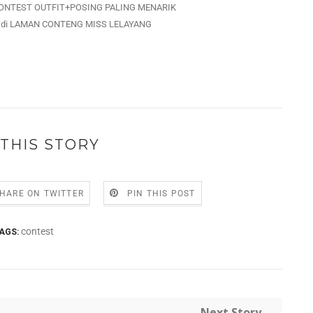
al CONTEST OUTFIT+POSING PALING MENARIK
NDA di LAMAN CONTENG MISS LELAYANG
THIS STORY
HARE ON TWITTER
PIN THIS POST
contest
AGS:
Next Story →