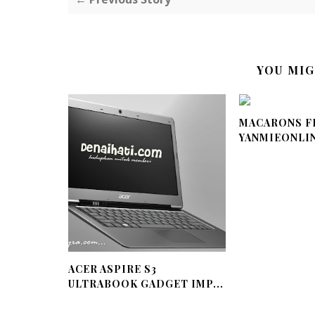
YOU MIG
MACARONS F
YANMIEONLI
ACER ASPIRE S3
ULTRABOOK GADGET IMP...