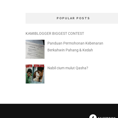
POPULAR POSTS
KAMIBLOGGER BIGGEST CONTEST
Panduan Permohonan Kebenaran
Berkahwin Pahang & Kedah
Nabil cium mulut Qasha?