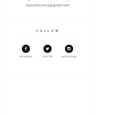
neyrashazeyra@gmail.com
F O L L O W
FACEBOOK
TWITTER
INSTAGRAM