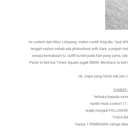
ini contest dari
Miss Lelayang
. makin cantik blog dia. *puji 
tengah malam sebab ada photoshoot with Sara. sumpah rindu
sesaja kemalasan tu. outfit tu beli pada hari yang sama. ta
Pants tu beli kat Times Square jugak RM30. Necklace tu bel
ok, siapa yang minat nak join 
SYARAT
-terbuka kepada se
-tarikh mula contest 1
-wajib menjadi FOLLOW
-TIADA B
-hanya 1 PEMENANG sahaja dalam 