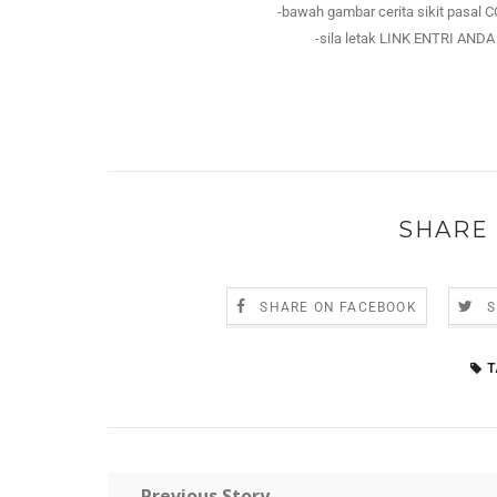
-bawah gambar cerita sikit pas
-sila letak LINK ENTRI A
SHARE 
SHARE ON FACEBOOK
S
T
← Previous Story