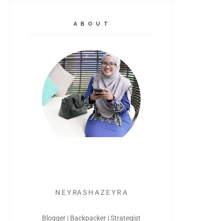
A B O U T
N E Y RA S H A Z E Y R A
Blogger | Backpacker | Strategist