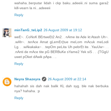
wahaha..berputar lidah i ckp baku..adeeiii..ni suma gara2
kill-vearn la ni...adeeeii
Reply
minTanG_teLip2
26 August 2009 at 19:12
weE~. .CoNoK BErtweEt2 An2. . nAme ite Ade kt Atash Uh~.
.wAh~. .terAce Amat gLemEr{tue meLom mAcuk meLodi
Lg. . .wAkakaka~ . .tepOm peLita Uh pebrEt ite. .YauUw~ . .
.nAnti de mAce tite pG BERBuKe sYame2 Yek siS . . .{TGgU
uwet pOket dAwik pApa . ..
Reply
Neyra Shazeyra
26 August 2009 at 22:14
hahahah sis dah nak balik KL dah syg. ble nak berbuka
nya? hahaha. :p
Reply