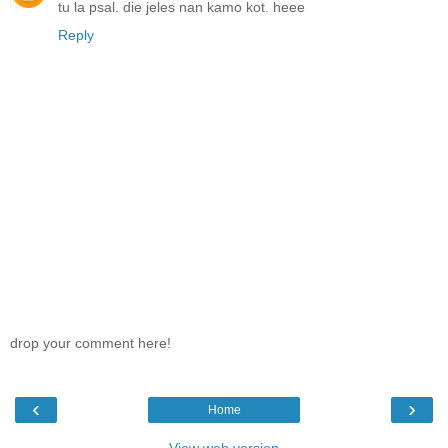
tu la psal. die jeles nan kamo kot. heee
Reply
drop your comment here!
‹
›
Home