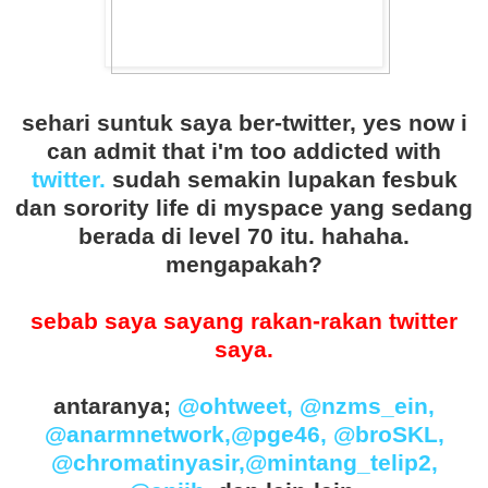
sehari suntuk saya ber-twitter, yes now i
can admit that i'm too addicted with
twitter.
sudah semakin lupakan fesbuk
dan sorority life di myspace yang sedang
berada di level 70 itu. hahaha.
mengapakah?
sebab saya sayang rakan-rakan twitter
saya.
antaranya;
@ohtweet
,
@nzms_ein
,
@anarmnetwork
,
@pge46
,
@broSKL
,
@chromatinyasir
,
@mintang_telip2
,