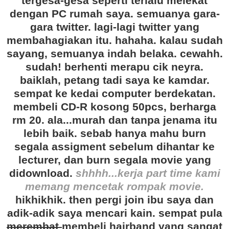
tergesa-gesa seperti terlalu melekat
dengan PC rumah saya. semuanya gara-
gara twitter. lagi-lagi twitter yang
membahagiakan itu. hahaha. kalau sudah
sayang, semuanya indah belaka. cewahh.
sudah! berhenti merapu cik neyra.
baiklah, petang tadi saya ke kamdar.
sempat ke kedai computer berdekatan.
membeli CD-R kosong 50pcs, berharga
rm 20. ala...murah dan tanpa jenama itu
lebih baik. sebab hanya mahu burn
segala assigment sebelum dihantar ke
lecturer, dan burn segala movie yang
didownload.
shhhh...kerja part time kami
memang mencetak rompak movie.
hikhikhik. then pergi join ibu saya dan
adik-adik saya mencari kain. sempat pula
merembat
membeli hairband yang sangat