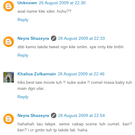
Unknown
26 August 2009 at 22:30
asal name kite xder..huhu??
Reply
Neyra Shazeyra
26 August 2009 at 22:33
sbb kamo takde tweet ngn kite smlm. xpe nnty kte tmbh
Reply
Khalisa Zulkarnain
26 August 2009 at 22:46
hiks.best taw movie tuh !! suke suke !! comel masa baby tuh
main dgn ular..
Reply
Neyra Shazeyra
26 August 2009 at 22:54
hahahah tau takpe. seme cakap scene tuh cumel. kan?
kan? i cr gmbr tuh tp takde lak. haha