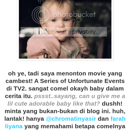
oh ye, tadi saya menonton movie yang
cambest! A Series of Unfortunate Events
di TV2. sangat comel okayh baby dalam
cerita itu.
pssst..sayang, can u give me a
lil cute adorable baby like that?
dushh!
minta yang bukan-bukan di blog ini. huh,
lantak! hanya
@chromatinyasir
dan
farah
liyana
yang memahami betapa comelnya