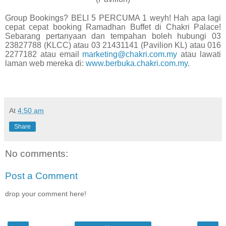
Group Bookings? BELI 5 PERCUMA 1 weyh! Hah apa lagi
cepat cepat booking Ramadhan Buffet di Chakri Palace!
Sebarang pertanyaan dan tempahan boleh hubungi
03
23827788 (KLCC) atau 03 21431141 (Pavilion KL) atau 016
2277182 atau email
marketing@chakri.com.my
atau lawati
laman web mereka di:
www.berbuka.chakri.com.my
.
At
4:50 am
Share
No comments:
Post a Comment
drop your comment here!