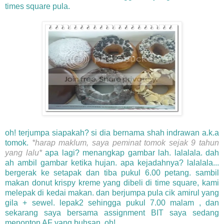
times square pula.
oh! terjumpa siapakah? si dia bernama shah indrawan a.k.a
tomok.
*harap maklum, saya peminat tomok sejak 9 tahun
yang lalu*
apa lagi? menangkap gambar lah. lalalala. dah
ah ambil gambar ketika hujan. apa kejadahnya? lalalala...
bergerak ke setapak dan tiba pukul 6.00 petang. sambil
makan donut krispy kreme yang dibeli di time square, kami
melepak di kedai makan. dan berjumpa pula cik amirul yang
gila + sewel. lepak2 sehingga pukul 7.00 malam , dan
sekarang saya bersama assignment BIT saya sedang
menonton AF yang buhsan. oh!