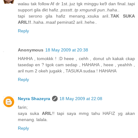
walau tak follow Af dr 1st..juz tgk minggu ke9 dan final..tapi
support gila dkt hafiz..
pssstt..tp xmgundi pun..haha
..
tapi serono gila hafiz menang..xsuka aril..
TAK SUKA
ARIL!!
..haha..maaf peminat2 aril..hehe..
Reply
Anonymous
18 May 2009 at 20:38
HAHHA , tomokkk ! :D heee , cehh , donut uh kakak ckap
tasedap en ? tgok cam sedap , HAHAHA , heee , yeahhh ,
aril num 2 okeh jugakk , TASUKA sudaa ! HAHAHA
Reply
Neyra Shazeyra
18 May 2009 at 22:08
farin;
saya suka
ARIL
!! tapi saya mmg tahu HAFIZ yg akan
menang. lalala.
Reply