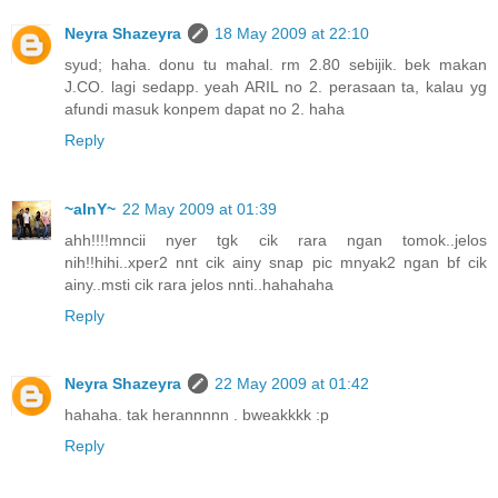
Neyra Shazeyra
18 May 2009 at 22:10
syud; haha. donu tu mahal. rm 2.80 sebijik. bek makan
J.CO. lagi sedapp. yeah ARIL no 2. perasaan ta, kalau yg
afundi masuk konpem dapat no 2. haha
Reply
~aInY~
22 May 2009 at 01:39
ahh!!!!mncii nyer tgk cik rara ngan tomok..jelos
nih!!hihi..xper2 nnt cik ainy snap pic mnyak2 ngan bf cik
ainy..msti cik rara jelos nnti..hahahaha
Reply
Neyra Shazeyra
22 May 2009 at 01:42
hahaha. tak herannnnn . bweakkkk :p
Reply