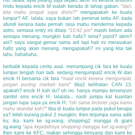
mu. lalala. ayat jiwang saja sejak2 akhir ini kerana sindrom
rindu kepada encik bf sudah berada di tahap gaban.
*darl,
bila mahu jenguk saya disini?*
mengapakah ke kuala
lumpur? AF. lalala. saya bukan lah peminat setia AF. tiada
afundi kerana tiada pernah rasa mahu menderma kepada
astro. semasa entry ini ditaip
*10:42 pm*
masih belum ada
sesiapa menang. mungkin kah hafiz? isma? yazid? akim?
aril? saya sangat gemar sama aril tapi hati ini merasakan
hafiz yang akan menang. mengapakah? ini yang kita tak
tahu. hahahaha.
berbalik kepada cerita asal. menumpang cik fara ke kuala
lumpur tengah hari tadi. sedang mengumpat2 encik W dan
encik H bersama cik fara
*maaf encik kerana mengumpat,
jangan pootng markah kami*
tiba2 kelihatan CAN 13.
apakah? encik H kah itu? oh no. hanya mampu tersenyum
sambil sms encik H. lalalala... nanti jumpa kat kuantan
jangan lupa saya ya encik H.
*ish sama lecturer juga kamu
mahu skandal kah?*
tiba di kuala lumpur pada pukul berapa
ya? lebih kurang pukul 2 mungkin. then terjumpa sama adik
ku; ika. kami ke sg.wang. shopping2 mangga di giant
sg.wang
*apa kejadahnya shopping mangga kat sg.wang?*
then kami ke KFC. makan sehingga kenyang dan kami ke