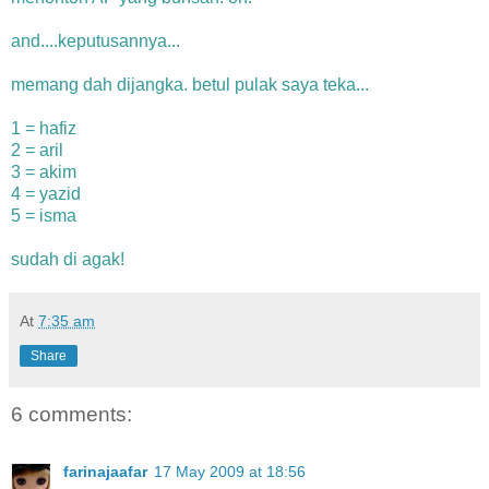
and....keputusannya...
memang dah dijangka. betul pulak saya teka...
1 = hafiz
2 = aril
3 = akim
4 = yazid
5 = isma
sudah di agak!
At
7:35 am
Share
6 comments:
farinajaafar
17 May 2009 at 18:56