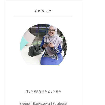
A B O U T
N E Y RA S H A Z E Y R A
Blogger | Backpacker | Strategist