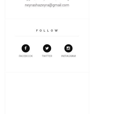
neyrashazeyra@gmail.com
F O L L O W
FACEBOOK
TWITTER
INSTAGRAM