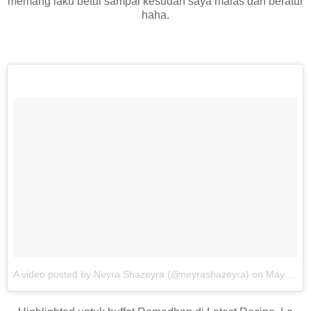
memang laku betul sampai kesudah saya malas dah beratur
haha.
A video posted by Neyra Shazeyra (@neyrashazeyra) on
May 11, 2016 at 4:33am PDT