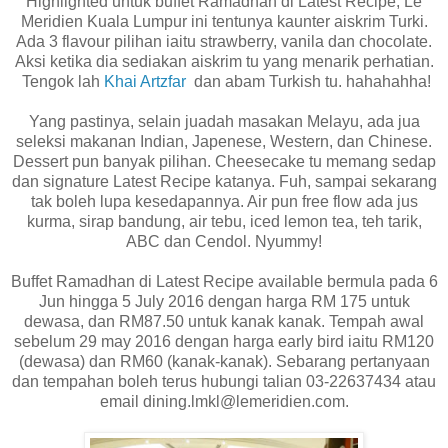
Highlighted untuk buffet Ramadhan di Latest Recipe, Le
Meridien Kuala Lumpur ini tentunya kaunter aiskrim Turki.
Ada 3 flavour pilihan iaitu strawberry, vanila dan chocolate.
Aksi ketika dia sediakan aiskrim tu yang menarik perhatian.
Tengok lah
Khai Artzfar
dan abam Turkish tu. hahahahha!
Yang pastinya, selain juadah masakan Melayu, ada jua
seleksi makanan Indian, Japenese, Western, dan Chinese.
Dessert pun banyak pilihan. Cheesecake tu memang sedap
dan signature Latest Recipe katanya. Fuh, sampai sekarang
tak boleh lupa kesedapannya. Air pun free flow ada jus
kurma, sirap bandung, air tebu, iced lemon tea, teh tarik,
ABC dan Cendol. Nyummy!
Buffet Ramadhan di Latest Recipe available bermula pada 6
Jun hingga 5 July 2016 dengan harga RM 175 untuk
dewasa, dan RM87.50 untuk kanak kanak. Tempah awal
sebelum 29 may 2016 dengan harga early bird iaitu RM120
(dewasa) dan RM60 (kanak-kanak). Sebarang pertanyaan
dan tempahan boleh terus hubungi talian 03-22637434 atau
email
dining.lmkl@lemeridien.com
.