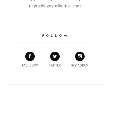
neyrashazeyra@gmail.com
F O L L O W
FACEBOOK
TWITTER
INSTAGRAM