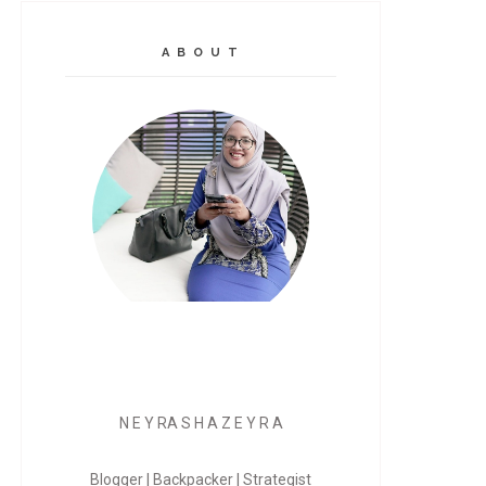
A B O U T
N E Y RA S H A Z E Y R A
Blogger | Backpacker | Strategist