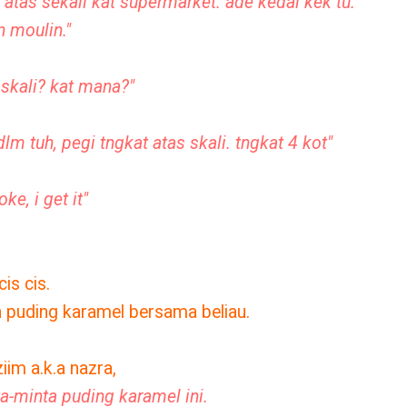
t atas sekali kat supermarket. ade kedai kek tu.
n moulin."
 skali? kat mana?"
lm tuh, pegi tngkat atas skali. tngkat 4 kot"
oke, i get it"
cis cis.
an puding karamel bersama beliau.
ziim a.k.a nazra,
a-minta puding karamel ini.