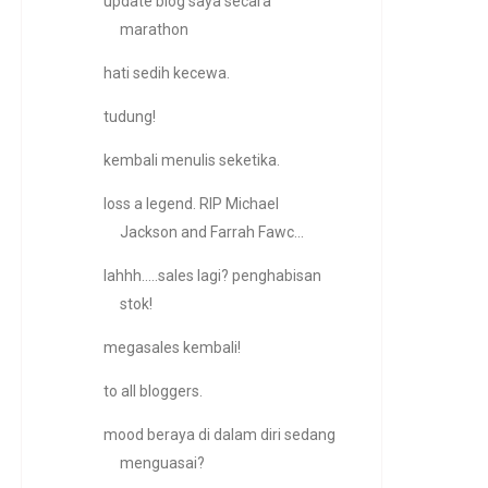
update blog saya secara
marathon
hati sedih kecewa.
tudung!
kembali menulis seketika.
loss a legend. RIP Michael
Jackson and Farrah Fawc...
lahhh.....sales lagi? penghabisan
stok!
megasales kembali!
to all bloggers.
mood beraya di dalam diri sedang
menguasai?