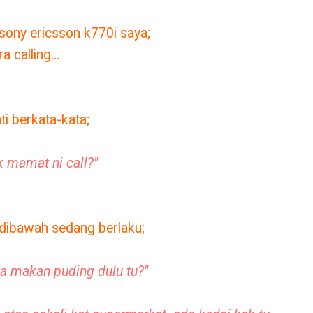
 sony ericsson k770i saya;
a calling...
ti berkata-kata;
k mamat ni call?"
 dibawah sedang berlaku;
ta makan puding dulu tu?"