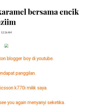
karamel bersama encik
aziim
12:26 AM
n blogger boy di youtube.
endapat panggilan.
icsson k770i milik saya.
 see you again menyanyi seketika.