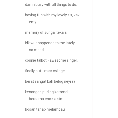
damn busy with all things to do.
having fun with my lovely sis, kak
emy.
memory of sungai tekala.
idk wut happened to me lately -
no mood.
connie talbot - awesome singer.
finally out. i miss college.
berat sangat kah belog neyra?
kenangan puding karamel
bersama encik aziim
bosan tahap melampau