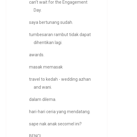
can't wait for the Engagement
Day.
saya bertunang sudah.
tumbesaran rambut tidak dapat
dihentikan lagi.
awards.
masak memasak
travel to kedah - wedding azhan
and wani.
dalam dilema.
hari-hari ceria yang mendatang.
sape nak anak secomel ini?
BENCI.