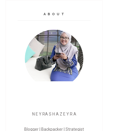
A B O U T
N E Y RA S H A Z E Y R A
Blogger | Backpacker | Strategist