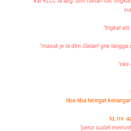
"kat KLCC la abg. dlm iSetan tuh. tingka
su
"tngkat ats
"masuk je la dlm iSetan! gne tangga d
"oke 
tiba-tiba teringat kenang
to; mr. a
"perut sudah memint