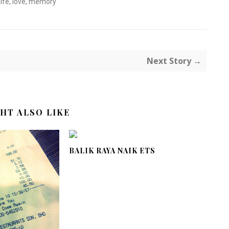
life
,
love
,
memory
Next Story →
HT ALSO LIKE
BALIK RAYA NAIK ETS