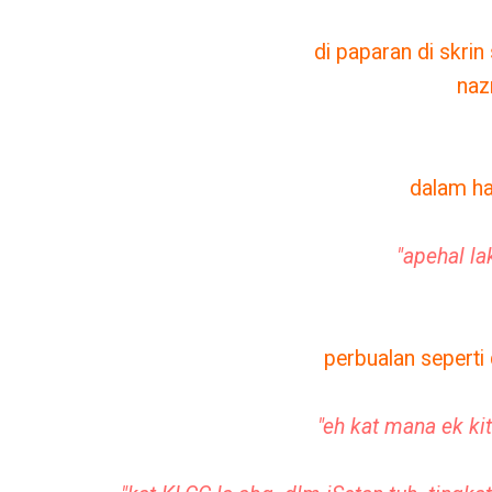
di paparan di skrin
nazr
dalam ha
"apehal la
perbualan seperti
"eh kat mana ek ki