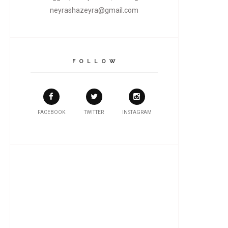
neyrashazeyra@gmail.com
F O L L O W
FACEBOOK
TWITTER
INSTAGRAM