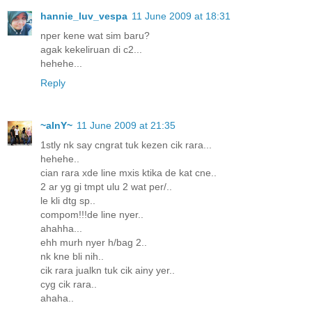
hannie_luv_vespa
11 June 2009 at 18:31
nper kene wat sim baru?
agak kekeliruan di c2...
hehehe...
Reply
~aInY~
11 June 2009 at 21:35
1stly nk say cngrat tuk kezen cik rara...
hehehe..
cian rara xde line mxis ktika de kat cne..
2 ar yg gi tmpt ulu 2 wat per/..
le kli dtg sp..
compom!!!de line nyer..
ahahha...
ehh murh nyer h/bag 2..
nk kne bli nih..
cik rara jualkn tuk cik ainy yer..
cyg cik rara..
ahaha..