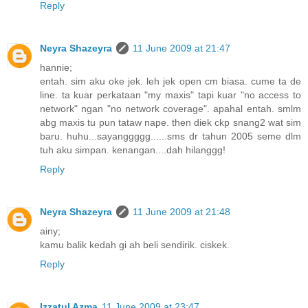
Reply
Neyra Shazeyra
11 June 2009 at 21:47
hannie;
entah. sim aku oke jek. leh jek open cm biasa. cume ta de
line. ta kuar perkataan "my maxis" tapi kuar "no access to
network" ngan "no network coverage". apahal entah. smlm
abg maxis tu pun tataw nape. then diek ckp snang2 wat sim
baru. huhu...sayanggggg......sms dr tahun 2005 seme dlm
tuh aku simpan. kenangan....dah hilanggg!
Reply
Neyra Shazeyra
11 June 2009 at 21:48
ainy;
kamu balik kedah gi ah beli sendirik. ciskek.
Reply
Izzatul Azma
11 June 2009 at 23:47