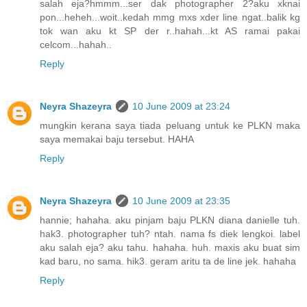
salah eja?hmmm...ser dak photographer 2?aku xknai
pon...heheh...woit..kedah mmg mxs xder line ngat..balik kg
tok wan aku kt SP der r..hahah...kt AS ramai pakai
celcom...hahah..
Reply
Neyra Shazeyra
10 June 2009 at 23:24
mungkin kerana saya tiada peluang untuk ke PLKN maka
saya memakai baju tersebut. HAHA
Reply
Neyra Shazeyra
10 June 2009 at 23:35
hannie; hahaha. aku pinjam baju PLKN diana danielle tuh.
hak3. photographer tuh? ntah. nama fs diek lengkoi. label
aku salah eja? aku tahu. hahaha. huh. maxis aku buat sim
kad baru, no sama. hik3. geram aritu ta de line jek. hahaha
Reply