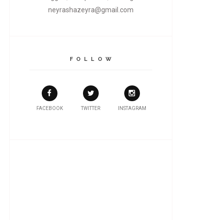
neyrashazeyra@gmail.com
F O L L O W
FACEBOOK
TWITTER
INSTAGRAM