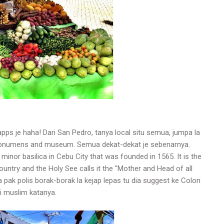
s je haha! Dari San Pedro, tanya local situ semua, jumpa la
ll monumens and museum. Semua dekat-dekat je sebenarnya.
minor basilica in Cebu City that was founded in 1565. It is the
untry and the Holy See calls it the "Mother and Head of all
pa pak polis borak-borak la kejap lepas tu dia suggest ke Colon
i muslim katanya.