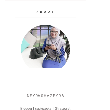
A B O U T
N E Y RA S H A Z E Y R A
Blogger | Backpacker | Strategist