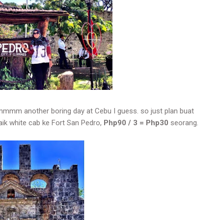
mm another boring day at Cebu I guess. so just plan buat
naik white cab ke Fort San Pedro,
Php90 / 3 = Php30
seorang.