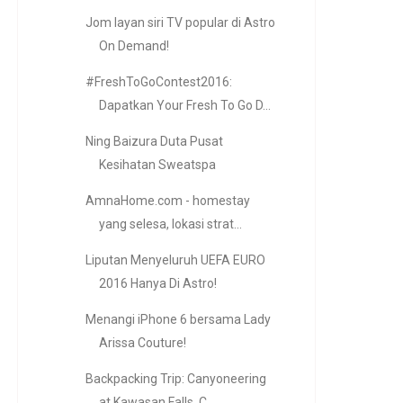
Jom layan siri TV popular di Astro
On Demand!
#FreshToGoContest2016:
Dapatkan Your Fresh To Go D...
Ning Baizura Duta Pusat
Kesihatan Sweatspa
AmnaHome.com - homestay
yang selesa, lokasi strat...
Liputan Menyeluruh UEFA EURO
2016 Hanya Di Astro!
Menangi iPhone 6 bersama Lady
Arissa Couture!
Backpacking Trip: Canyoneering
at Kawasan Falls, C...