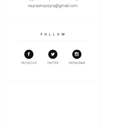
neyrashazeyra@gmail.com
F O L L O W
FACEBOOK
TWITTER
INSTAGRAM