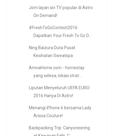
Jom layan siri TV popular di Astro
On Demand!
#FreshToGoContest2016:
Dapatkan Your Fresh To Go D...
Ning Baizura Duta Pusat
Kesihatan Sweatspa
AmnaHome.com - homestay
yang selesa, lokasi strat...
Liputan Menyeluruh UEFA EURO
2016 Hanya Di Astro!
Menangi iPhone 6 bersama Lady
Arissa Couture!
Backpacking Trip: Canyoneering
at Kawasan Falls, C...