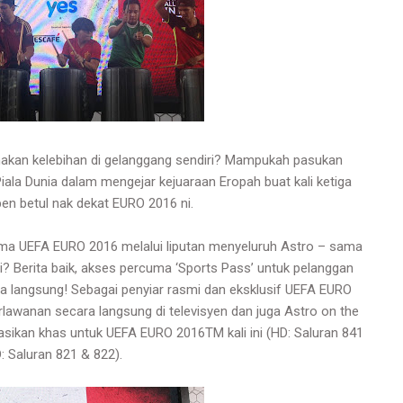
kan kelebihan di gelanggang sendiri? Mampukah pasukan
a Dunia dalam mengejar kejuaraan Eropah buat kali ketiga
pen betul nak dekat EURO 2016 ni.
ama UEFA EURO 2016 melalui liputan menyeluruh Astro – sama
? Berita baik, a
kses percuma ‘Sports Pass’ untuk pelanggan
a langsung! S
ebagai penyiar rasmi dan eksklusif UEFA EURO
awanan secara langsung di televisyen dan juga Astro on the
asikan khas untuk UEFA EURO 2016TM kali ini (HD: Saluran 841
: Saluran 821 & 822).