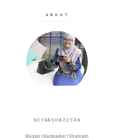
A B O U T
N E Y RA S H A Z E Y R A
Blogger | Backpacker | Strategist